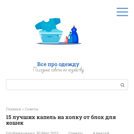
Перейти
к
контенту
Все про одежду
Полезные советы по хозяйству
Поиск:
Главная
»
Советы
15 лучших капель на холку от блох для
кошек
Опубликовано:
30 Мар 2022
Советы
Алексей