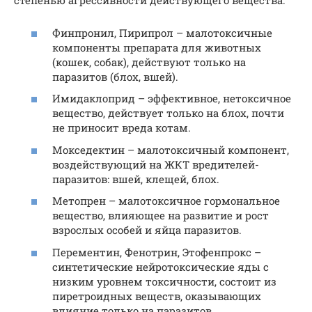
степенью агрессивности действующего вещества:
Финпронил, Пирипрол – малотоксичные
компоненты препарата для животных
(кошек, собак), действуют только на
паразитов (блох, вшей).
Имидаклоприд – эффективное, нетоксичное
вещество, действует только на блох, почти
не приносит вреда котам.
Мокседектин – малотоксичный компонент,
воздействующий на ЖКТ вредителей-
паразитов: вшей, клещей, блох.
Метопрен – малотоксичное гормональное
вещество, влияющее на развитие и рост
взрослых особей и яйца паразитов.
Перементин, Фенотрин, Этофенпрокс –
синтетические нейротоксические яды с
низким уровнем токсичности, состоит из
пиретроидных веществ, оказывающих
влияние только на паразитов.