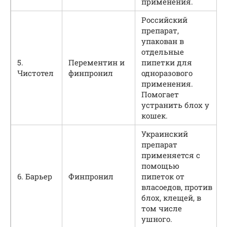
применения.
Российский
препарат,
упакован в
отдельные
5.
Перементин и
пипетки для
Чистотел
финпронил
одноразового
применения.
Помогает
устранить блох у
кошек.
Украинский
препарат
применяется с
помощью
6. Барьер
Финпронил
пипеток от
власоедов, против
блох, клещей, в
том числе
ушного.