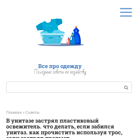
Перейти
к
контенту
Все про одежду
Полезные советы по хозяйству
Поиск:
Главная
»
Советы
В унитазе застрял пластиковый
освежитель. что делать, если забился
унитаз. как прочистить используя трос,