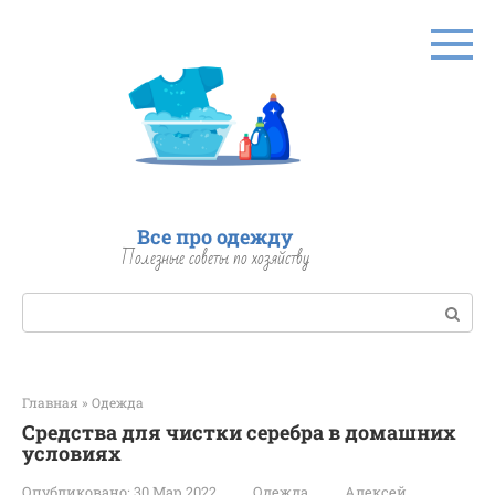
Перейти
к
контенту
Все про одежду
Полезные советы по хозяйству
Поиск:
Главная
»
Одежда
Средства для чистки серебра в домашних
условиях
Опубликовано:
30 Мар 2022
Одежда
Алексей