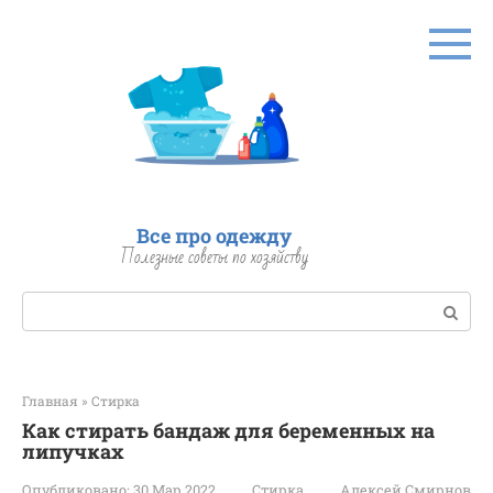
Перейти
к
контенту
Все про одежду
Полезные советы по хозяйству
Поиск:
Главная
»
Стирка
Как стирать бандаж для беременных на
липучках
Опубликовано:
30 Мар 2022
Стирка
Алексей Смирнов