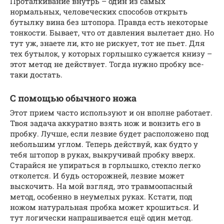
Проталкивание внутрь – один из самых
нормальных, человеческих способов открыть
бутылку вина без штопора. Правда есть некоторые
тонкости. Бывает, что от давления вылетает дно. Но
тут уж, знаете ли, кто не рискует, тот не пьет. Для
тех бутылок, у которых горлышко сужается книзу –
этот метод не действует. Тогда нужно пробку все-
таки достать.
С помощью обычного ножа
Этот прием часто используют и он вполне работает.
Твоя задача аккуратно взять нож и вонзить его в
пробку. Лучше, если лезвие будет расположено под
небольшим углом. Теперь действуй, как будто у
тебя штопор в руках, выкручивай пробку вверх.
Старайся не упираться в горлышко, стекло легко
отколется. И будь осторожней, лезвие может
выскочить. На мой взгляд, это травмоопасный
метод, особенно в неумелых руках. Кстати, под
ножом натуральная пробка может крошиться. И
тут логически напрашивается ещё один метод.