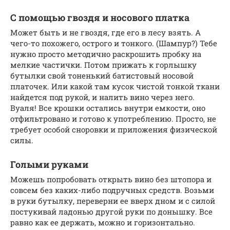
С помощью гвоздя и носового платка
Может быть и не гвоздя, где его в лесу взять. А
чего-то похожего, острого и тонкого. (Шампур?) Тебе
нужно просто методично раскрошить пробку на
мелкие частички. Потом прижать к горлышку
бутылки свой тоненький батистовый носовой
платочек. Или какой там кусок чистой тонкой ткани
найдется под рукой, и налить вино через него.
Вуаля! Все крошки остались внутри емкости, оно
отфильтровано и готово к употреблению. Просто, не
требует особой сноровки и приложения физической
силы.
Голыми руками
Можешь попробовать открыть вино без штопора и
совсем без каких-либо подручных средств. Возьми
в руки бутылку, переверни ее вверх дном и с силой
постукивай ладонью другой руки по донышку. Все
равно как ее держать, можно и горизонтально.