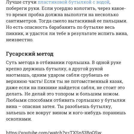
Лучше стучи
пластиковой бутылкой с водой
,
побереги руки. Если усердно колотить, через какое-
то время пробка должна выползти на несколько
сантиметров. Тогда смело вытаскивай ее пальцами.
Но есть опасность барабанить по бутылке весь
пикник, и удастся ли тебе в результате испить вина,
неизвестно.
Гусарский метод
Суть метода в отбивании горлышка. В одной руке
крепко держишь бутылку, а другой рукой
наотмашь, одним ударом сабли срубаешь ее
верхнюю часть! Если ты не потомственный казак,
даже если на пикнике найдется сабля, не стоит это
делать. Не делай это топором и большим ножом.
Любыми способами отбивать горлышко у бутылки
вина – опасная затея. Ты разобьешь бутылку,
зальешь все вокруг вином и кого-нибудь поранишь
осколками.
https://youtube.com/watch?v=TXSn53BoQSw