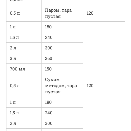
Паром, тара
0,5 л
120
пустая
1 л
180
1,5 л
240
2 л
300
3 л
360
700 мл
150
Сухим
0,5 л
методом, тара
120
пустая
1 л
180
1,5 л
240
2 л
300