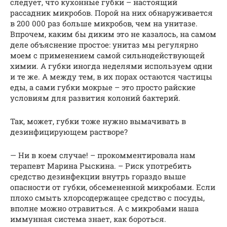
следует, что кухонные губки – настоящий
рассадник микробов. Порой на них обнаруживается
в 200 000 раз больше микробов, чем на унитазе.
Впрочем, каким бы диким это не казалось, на самом
деле объяснение простое: унитаз мы регулярно
моем с применением самой сильнодействующей
химии. А губки иногда неделями используем одни
и те же. А между тем, в их порах остаются частицы
еды, а сами губки мокрые – это просто райские
условиям для развития колоний бактерий.
Так, может, губки тоже нужно вымачивать в
дезинфицирующем растворе?
— Ни в коем случае! – прокомментировала нам
терапевт Марина Рыскина. – Риск употребить
средство дезинфекции внутрь гораздо выше
опасности от губки, обсемененной микробами. Если
плохо смыть хлорсодержащее средство с посуды,
вполне можно отравиться. А с микробами наша
иммунная система знает, как бороться.