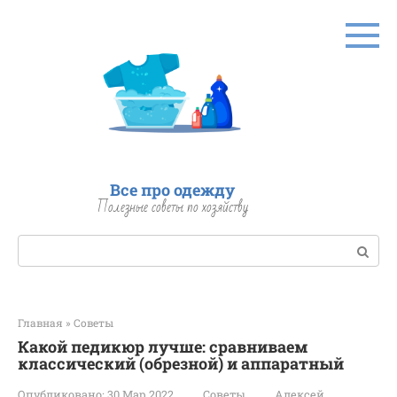
Перейти
к
контенту
Все про одежду
Полезные советы по хозяйству
Поиск:
Главная
»
Советы
Какой педикюр лучше: сравниваем
классический (обрезной) и аппаратный
Опубликовано:
30 Мар 2022
Советы
Алексей