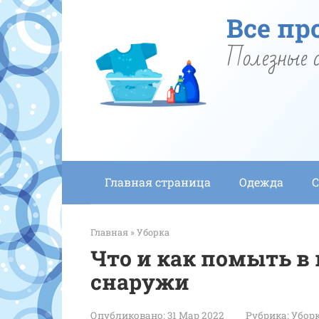
Перейти
Все пр
к
контенту
Полезные с
Главная страница
Одежда
С
Главная
»
Уборка
Что и как помыть в
снаружи
Опубликовано:
31 Мар 2022
Рубрика:
Убор