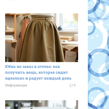
Юбка на заказ в ателье: как
получить вещь, которая сидит
идеально и радует каждый день
Информация
0