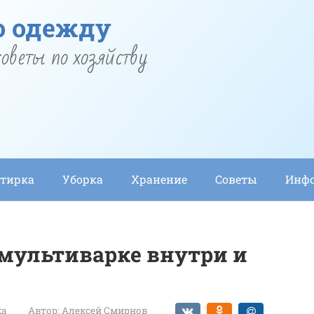
о одежду
оветы по хозяйству
тирка
Уборка
Хранение
Советы
Инф
 мультиварке внутри и
ка
Автор:
Алексей Смирнов