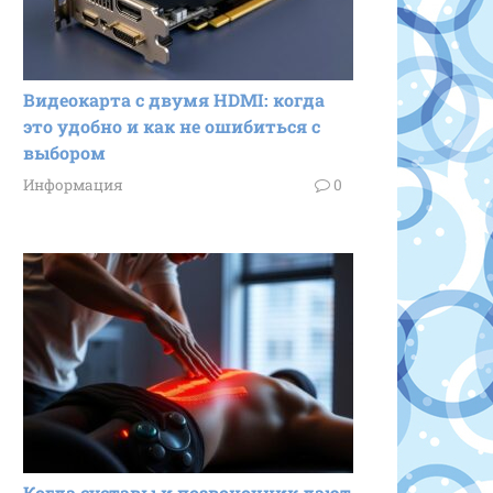
Видеокарта с двумя HDMI: когда
это удобно и как не ошибиться с
выбором
Информация
0
Когда суставы и позвоночник дают