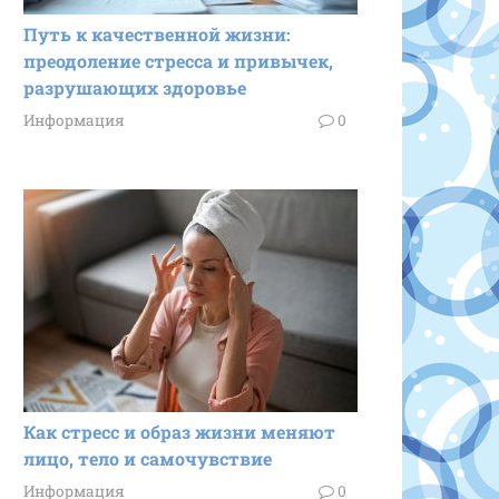
Путь к качественной жизни:
преодоление стресса и привычек,
разрушающих здоровье
Информация
0
Как стресс и образ жизни меняют
лицо, тело и самочувствие
Информация
0